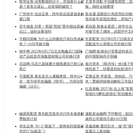
联华证券 没有数据的日子，市场靠什么交
大资本优配 中信建投期货：
易？是美元退让，还是瑞郎破防？
振，铜价企稳整理
广州米牛 信达证券：跨年前后或是做多的
富余通 国家统计局原局长邱
窗口期
资40多年首现负增长，房地产
宏牛操盘 归零！美国“死掐”委内瑞拉原油
易信盈 新春走基层｜留学生
出口，油价会暴涨吗
对春节有了感情，还因学中文
牛顾问策略 为什么云的颜色只有白色或灰
长富配资 2025年6月17日南
色？| 小问号碰大咖
流配送中心有限公司价格行情
锦牛网 2025年6月17日北京顺鑫石门国际
广瑞网 欧洲央行管委诺特表示
农产品批发市场集团有限公司价格行情
的中期影响尚不明确
启远网 乌克兰基辅遭大规模袭击已致12人
振兴资本 《暗河传》他1集下
死亡
神也老了，转赛道拍短剧演中
可盈配资 著名音乐人屠颖离世，终年62
宏泰证券 早发现、快响应、
岁；曾为张学友编曲《情书》，为张信哲
本！曹杨持续推动解纷工作提
编曲《过火》
红盘策略 2025“创·在上海”
智地ISA孵化器强化“双创服务
融易富配资 青岛航空发布2025年冬春新航
速配发金融网 宇环数控：副
季航班计划
减持公司股份不超4.61万股
华生证券 “H+A”新政下，谁将抢到港股深
景逸策略 重庆彭水：做“亮”
市IPO“头啖汤”？
发展注入新动能