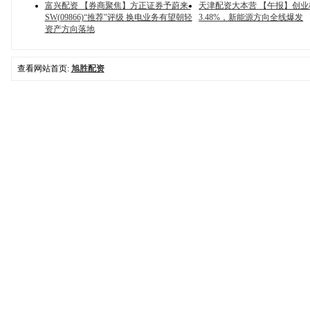
富兴配资 【券商聚焦】方正证券予蔚来-
天津配资大本营 【午报】创
SW(09866)“推荐”评级 换电业务有望朝轻
3.48%，新能源方向全线爆发
资产方向落地
查看网站首页:
旭胜配资