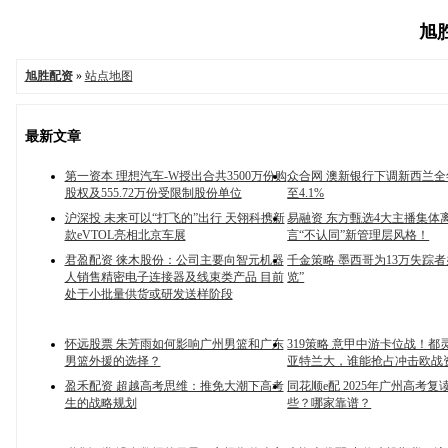
旭胜
旭胜配资
»
站点地图
最新文章
第一资本 理想汽车-W授出合共3500万份购
众合网 澳新银行下调新西兰
股权及555.72万份受限制股份单位
至4.1%
沪深投 未来可以“打飞的”出行 天翎科携新
易融资 东方甄选4大主播集体
款eVTOL亮相北京车展
言“不认同”新管理层风格！
君盈配资 徕木股份：公司主要向智元机器
千金策略 墨西哥为13万失踪者
人销售精密电子连接器及线束类产品 目前
览”
处于小批量供货或研发送样阶段
怀远股票 朱芳雨如何影响广州男篮和广东
319策略 意甲中游卡位战！都
男篮外援的选择？
亚特兰大，谁能抢占冲击欧战
盈禾配资 超越高考思维：推免大潮下高考
同花顺e配 2025年广州高考
生的战略规划
些？哪家靠谱？