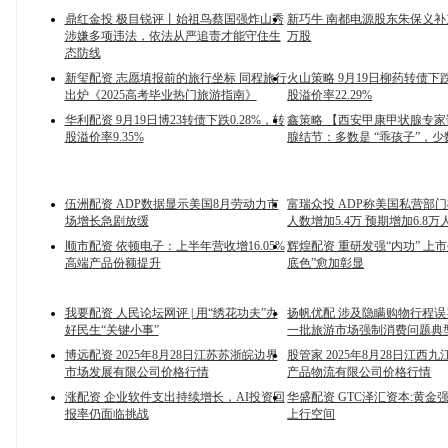
鼎红金投 极目锐评丨始祖鸟蔡国强炸山秀
新巧牛 南都电源股东朱保义补充
涉嫌多项违法，依法从严追责才能守住生
万股
态防线
新玺配资 志愿填报前的旅行坐标 同程旅行
火山策略 9月19日柳药转债下跌
出炉《2025高考毕业热门旅游指南》
股溢价率22.29%
华利配资 9月19日博23转债下跌0.28%，转
鑫策略 【西安甲康甲状腺专
股溢价率9.35%
腺结节：多数是 “乖孩子”，
伍洲配资 ADP数据显示美国8月劳动力市
富瑞众投 ADP称美国私营部门
场增长急剧放缓
人数增加5.4万 预期增加6.8万
顺市配资 依顿电子：上半年营收增16.05%
辉煌配资 重研发强“内功” 上
高端产品份额提升
底色”愈加彰显
我要配资 人民论坛网评 | 用“绣花功夫”办
扬帆优配 涉及隐瞒购物行程
好民生“关键小事”
一批旅游市场强制消费问题典
博远配资 2025年8月28日江苏苏浙皖边界
股管家 2025年8月28日江西
市场发展有限公司价格行情
产品物流有限公司价格行情
涨配资 企业软件支出持续增长，AI投资回
华盛配资 GTC泽汇资本:黄金
报率仍面临挑战
上行空间